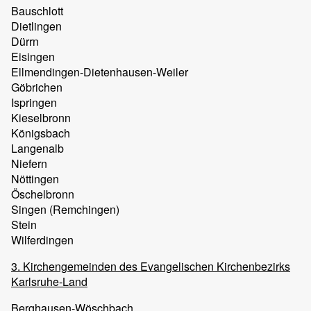
Bauschlott
Dietlingen
Dürrn
Eisingen
Ellmendingen-Dietenhausen-Weiler
Göbrichen
Ispringen
Kieselbronn
Königsbach
Langenalb
Niefern
Nöttingen
Öschelbronn
Singen (Remchingen)
Stein
Wilferdingen
3. Kirchengemeinden des Evangelischen Kirchenbezirks
Karlsruhe-Land
Berghausen-Wöschbach