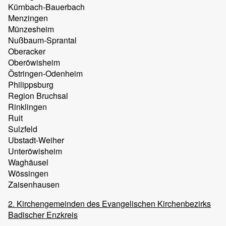
Kürnbach-Bauerbach
Menzingen
Münzesheim
Nußbaum-Sprantal
Oberacker
Oberöwisheim
Östringen-Odenheim
Philippsburg
Region Bruchsal
Rinklingen
Ruit
Sulzfeld
Ubstadt-Weiher
Unteröwisheim
Waghäusel
Wössingen
Zaisenhausen
2. Kirchengemeinden des Evangelischen Kirchenbezirks
Badischer Enzkreis