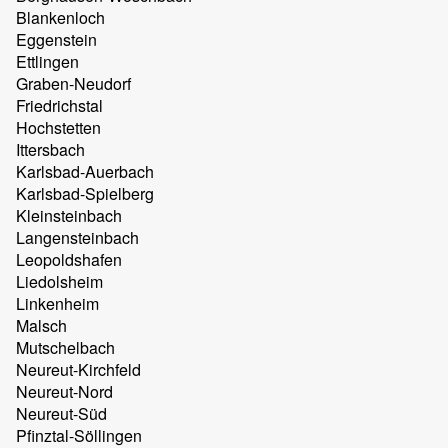
Blankenloch
Eggenstein
Ettlingen
Graben-Neudorf
Friedrichstal
Hochstetten
Ittersbach
Karlsbad-Auerbach
Karlsbad-Spielberg
Kleinsteinbach
Langensteinbach
Leopoldshafen
Liedolsheim
Linkenheim
Malsch
Mutschelbach
Neureut-Kirchfeld
Neureut-Nord
Neureut-Süd
Pfinztal-Söllingen