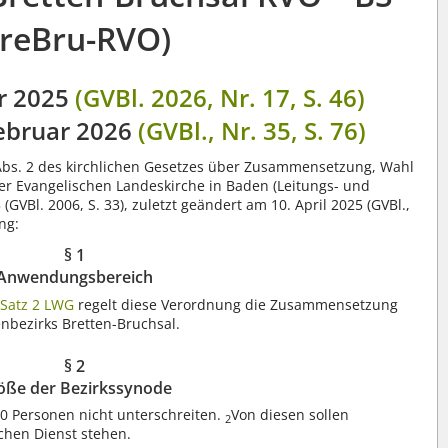
reBru-RVO)
r 2025
(GVBl. 2026, Nr. 17, S. 46)
ebruar 2026
(GVBl., Nr. 35, S. 76)
 Abs. 2 des kirchlichen Gesetzes über Zusammensetzung, Wahl
r Evangelischen Landeskirche in Baden (Leitungs- und
GVBl. 2006, S. 33), zuletzt geändert am 10. April 2025 (GVBl.,
ng:
§ 1
Anwendungsbereich
 Satz 2 LWG
regelt diese Verordnung die Zusammensetzung
nbezirks Bretten-Bruchsal.
§ 2
öße der Bezirkssynode
50 Personen nicht unterschreiten.
Von diesen sollen
2
chen Dienst stehen.