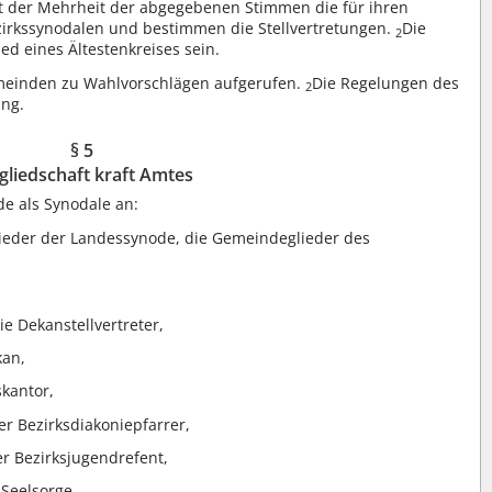
t der Mehrheit der abgegebenen Stimmen die für ihren
rkssynodalen und bestimmen die Stellvertretungen.
Die
2
d eines Ältestenkreises sein.
emeinden zu Wahlvorschlägen aufgerufen.
Die Regelungen des
2
ng.
§ 5
gliedschaft kraft Amtes
e als Synodale an:
ieder der Landessynode, die Gemeindeglieder des
ie Dekanstellvertreter,
kan,
skantor,
er Bezirksdiakoniepfarrer,
er Bezirksjugendrefent,
 Seelsorge,