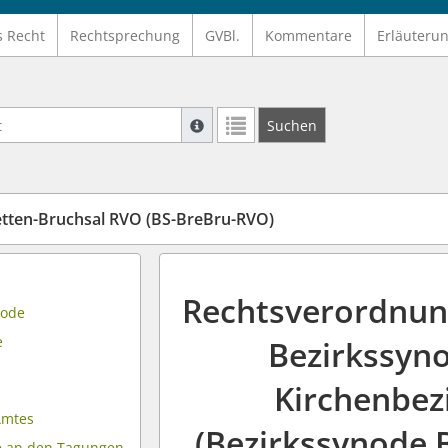
s Recht
Rechtsprechung
GVBl.
Kommentare
Erläuteru
Suche mit Platzhalter "*", Bsp. Pfarrer*,
Suchen
Weitere Suchoperatoren finden Sie in un
tten-Bruchsal RVO (BS-BreBru-RVO)
Rechtsverordnun
node
e
Bezirkssyn
Kirchenbez
 Amtes
(Bezirkssynode 
e an den Tagungen