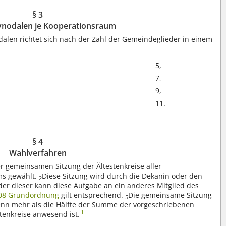
§ 3
Synodalen je Kooperationsraum
dalen richtet sich nach der Zahl der Gemeindeglieder in einem
5,
7,
9,
11.
§ 4
Wahlverfahren
r gemeinsamen Sitzung der Ältestenkreise aller
ms gewählt.
Diese Sitzung wird durch die Dekanin oder den
2
der dieser kann diese Aufgabe an ein anderes Mitglied des
108 Grundordnung
gilt entsprechend.
Die gemeinsame Sitzung
5
 wenn mehr als die Hälfte der Summe der vorgeschriebenen
1
stenkreise anwesend ist.