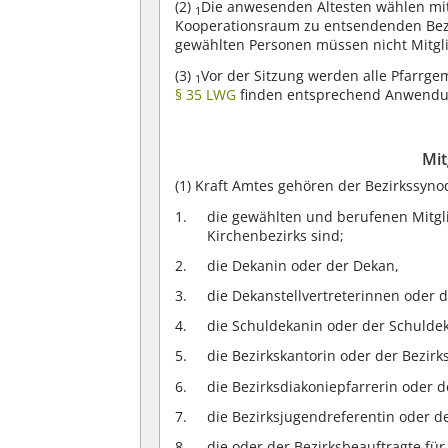
(2)
Die anwesenden Ältesten wählen mi
1
Kooperationsraum zu entsendenden Bezi
gewählten Personen müssen nicht Mitglie
(3)
Vor der Sitzung werden alle Pfarrg
1
§ 35 LWG
finden entsprechend Anwendu
Mit
(1)
Kraft Amtes gehören der Bezirkssynod
die gewählten und berufenen Mitgl
Kirchenbezirks sind;
die Dekanin oder der Dekan,
die Dekanstellvertreterinnen oder d
die Schuldekanin oder der Schulde
die Bezirkskantorin oder der Bezirk
die Bezirksdiakoniepfarrerin oder d
die Bezirksjugendreferentin oder d
die oder der Bezirksbeauftragte für