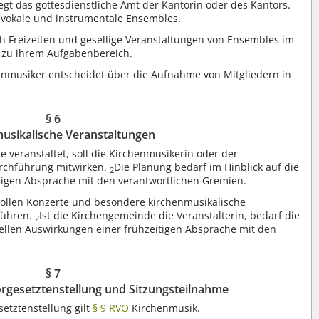
egt das gottesdienstliche Amt der Kantorin oder des Kantors.
 vokale und instrumentale Ensembles.
 Freizeiten und gesellige Veranstaltungen von Ensembles im
 zu ihrem Aufgabenbereich.
enmusiker entscheidet über die Aufnahme von Mitgliedern in
§ 6
usikalische Veranstaltungen
 veranstaltet, soll die Kirchenmusikerin oder der
rchführung mitwirken.
Die Planung bedarf im Hinblick auf die
2
itigen Absprache mit den verantwortlichen Gremien.
sollen Konzerte und besondere kirchenmusikalische
führen.
Ist die Kirchengemeinde die Veranstalterin, bedarf die
2
iellen Auswirkungen einer frühzeitigen Absprache mit den
§ 7
orgesetztenstellung und Sitzungsteilnahme
etztenstellung gilt
§ 9 RVO
Kirchenmusik.