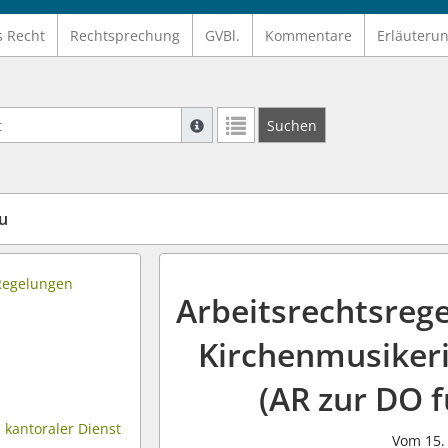
s Recht
Rechtsprechung
GVBl.
Kommentare
Erläuteru
Suche mit Platzhalter "*", Bsp. Pfarrer*,
Suchen
Weitere Suchoperatoren finden Sie in un
u
 Regelungen
Arbeitsrechtsreg
Kirchenmusiker
(AR zur DO 
 kantoraler Dienst
Vom 15. 