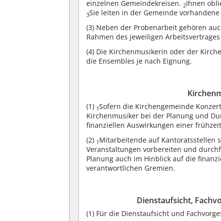
einzelnen Gemeindekreisen.
Ihnen obli
2
Sie leiten in der Gemeinde vorhandene
3
(3)
Neben der Probenarbeit gehören auch
Rahmen des jeweiligen Arbeitsvertrages
(4)
Die Kirchenmusikerin oder der Kirch
die Ensembles je nach Eignung.
Kirchenm
(1)
Sofern die Kirchengemeinde Konzerte
1
Kirchenmusiker bei der Planung und Du
finanziellen Auswirkungen einer frühze
(2)
Mitarbeitende auf Kantoratsstellen 
1
Veranstaltungen vorbereiten und durch
Planung auch im Hinblick auf die finanz
verantwortlichen Gremien.
Dienstaufsicht, Fachv
(1)
Für die Dienstaufsicht und Fachvorges