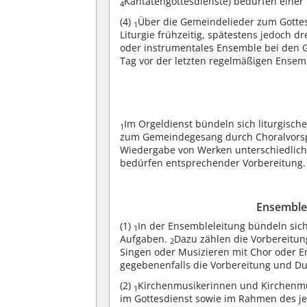
Kantatengottesdienste) bedürfen einer 
4
(4)
Über die Gemeindelieder zum Gottesd
1
Liturgie frühzeitig, spätestens jedoch d
oder instrumentales Ensemble bei den G
Tag vor der letzten regelmäßigen Ensem
Im Orgeldienst bündeln sich liturgisch
1
zum Gemeindegesang durch Choralvorspi
Wiedergabe von Werken unterschiedlic
bedürfen entsprechender Vorbereitung.
Ensemblel
(1)
In der Ensembleleitung bündeln sic
1
Aufgaben.
Dazu zählen die Vorbereitu
2
Singen oder Musizieren mit Chor oder 
gegebenenfalls die Vorbereitung und 
(2)
Kirchenmusikerinnen und Kirchenmu
1
im Gottesdienst sowie im Rahmen des je