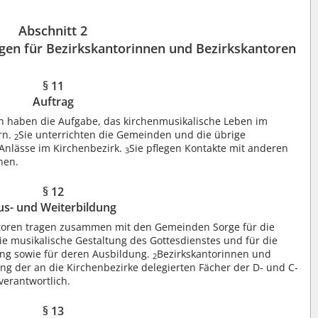
Abschnitt 2
gen für Bezirkskantorinnen und Bezirkskantoren
§ 11
Auftrag
n haben die Aufgabe, das kirchenmusikalische Leben im
rn.
Sie unterrichten die Gemeinden und die übrige
2
 Anlässe im Kirchenbezirk.
Sie pflegen Kontakte mit anderen
3
nen.
§ 12
us- und Weiterbildung
ntoren tragen zusammen mit den Gemeinden Sorge für die
 musikalische Gestaltung des Gottesdienstes und für die
ung sowie für deren Ausbildung.
Bezirkskantorinnen und
2
ng der an die Kirchenbezirke delegierten Fächer der D- und C-
verantwortlich.
§ 13