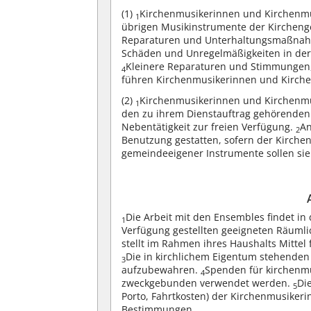
(1)
Kirchenmusikerinnen und Kirchenmus
1
übrigen Musikinstrumente der Kirchen
Reparaturen und Unterhaltungsmaßnahm
Schäden und Unregelmäßigkeiten in der O
Kleinere Reparaturen und Stimmungen,
4
führen Kirchenmusikerinnen und Kirche
(2)
Kirchenmusikerinnen und Kirchenmu
1
den zu ihrem Dienstauftrag gehörenden
Nebentätigkeit zur freien Verfügung.
An
2
Benutzung gestatten, sofern der Kirche
gemeindeeigener Instrumente sollen sie
Die Arbeit mit den Ensembles findet in
1
Verfügung gestellten geeigneten Räumlic
stellt im Rahmen ihres Haushalts Mittel 
Die in kirchlichem Eigentum stehenden 
3
aufzubewahren.
Spenden für kirchenm
4
zweckgebunden verwendet werden.
Di
5
Porto, Fahrtkosten) der Kirchenmusiker
Bestimmungen.