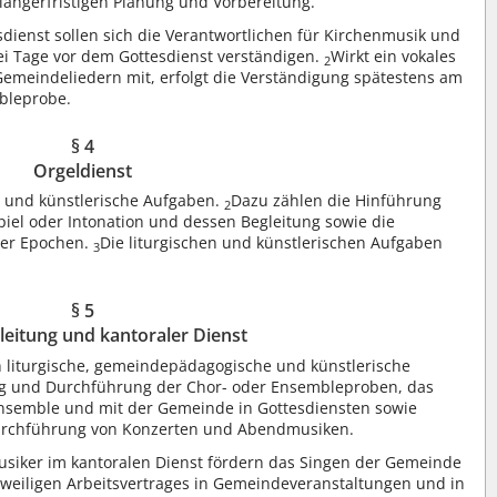
längerfristigen Planung und Vorbereitung.
ienst sollen sich die Verantwortlichen für Kirchenmusik und
rei Tage vor dem Gottesdienst verständigen.
Wirkt ein vokales
2
emeindeliedern mit, erfolgt die Verständigung spätestens am
bleprobe.
§ 4
Orgeldienst
e und künstlerische Aufgaben.
Dazu zählen die Hinführung
2
el oder Intonation und dessen Begleitung sowie die
her Epochen.
Die liturgischen und künstlerischen Aufgaben
3
§ 5
eitung und kantoraler Dienst
h liturgische, gemeindepädagogische und künstlerische
ng und Durchführung der Chor- oder Ensembleproben, das
Ensemble und mit der Gemeinde in Gottesdiensten sowie
Durchführung von Konzerten und Abendmusiken.
siker im kantoralen Dienst fördern das Singen der Gemeinde
weiligen Arbeitsvertrages in Gemeindeveranstaltungen und in