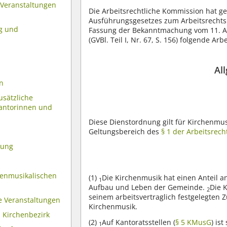
 Veranstaltungen
Die Arbeitsrechtliche Kommission hat ge
Ausführungsgesetzes zum Arbeitsrechts
g und
Fassung der Bekanntmachung vom 11. Apri
(GVBl. Teil I, Nr. 67, S. 156) folgende A
Al
en
usätzliche
kantorinnen und
Diese Dienstordnung gilt für Kirchenmu
Geltungsbereich des
§ 1 der Arbeitsrec
dung
henmusikalischen
(1)
Die Kirchenmusik hat einen Anteil a
1
Aufbau und Leben der Gemeinde.
Die 
2
seinem arbeitsvertraglich festgelegten Z
e Veranstaltungen
Kirchenmusik.
 Kirchenbezirk
(2)
Auf Kantoratsstellen (
§ 5 KMusG
) is
1