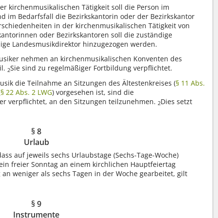
r kirchenmusikalischen Tätigkeit soll die Person im
 im Bedarfsfall die Bezirkskantorin oder der Bezirkskantor
schiedenheiten in der kirchenmusikalischen Tätigkeit von
antorinnen oder Bezirkskantoren soll die zuständige
dige Landesmusikdirektor hinzugezogen werden.
usiker nehmen an kirchenmusikalischen Konventen des
il.
Sie sind zu regelmäßiger Fortbildung verpflichtet.
2
ik die Teilnahme an Sitzungen des Ältestenkreises (
§ 11 Abs.
(
§ 22 Abs. 2 LWG
) vorgesehen ist, sind die
r verpflichtet, an den Sitzungen teilzunehmen.
Dies setzt
2
§ 8
Urlaub
dass auf jeweils sechs Urlaubstage (Sechs-Tage-Woche)
kein freier Sonntag an einem kirchlichen Hauptfeiertag
an weniger als sechs Tagen in der Woche gearbeitet, gilt
§ 9
Instrumente