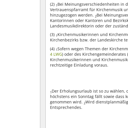
(2)
Bei Meinungsverschiedenheiten in de
1
Vertrauenspfarramt für Kirchenmusik und
hinzugezogen werden.
Bei Meinungsver
2
Kantorinnen oder Kantoren und Bezirksk
Landesmusikdirektorin oder der zustän
(3)
Kirchenmusikerinnen und Kirchenm
1
Kirchenbezirks bzw. der Landeskirche te
(4)
Sofern wegen Themen der Kirchenmus
1
4 LWG
) oder des Kirchengemeinderates 
Kirchenmusikerinnen und Kirchenmusike
rechtzeitige Einladung voraus.
Der Erholungsurlaub ist so zu wählen, 
1
höchstens ein Sonntag fällt sowie dass 
genommen wird.
Wird dienstplanmäßig 
2
Entsprechendes.