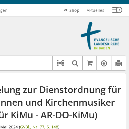
ngen
Shop
Aktuelles
Sitzu
Logo Ev. Landeskirche in Baden
 findet auch: "Pfarrerinitiative" oder "Pfarrerausschuss".
serer Hilfe.
Auf kirchenr
Textsuche im D
Verfüg
Dokument-Beziehungen
elung zur Dienstordnung für
innen und Kirchenmusiker
für KiMu - AR-DO-KiMu)
Mai 2024 (
GVBl., Nr. 77, S. 148
)