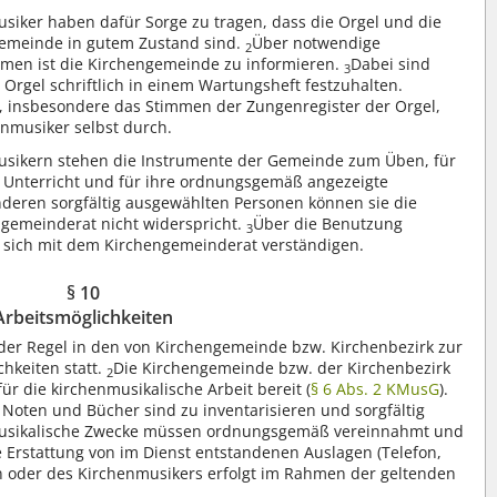
iker haben dafür Sorge zu tragen, dass die Orgel und die
gemeinde in gutem Zustand sind.
Über notwendige
2
en ist die Kirchengemeinde zu informieren.
Dabei sind
3
rgel schriftlich in einem Wartungsheft festzuhalten.
 insbesondere das Stimmen der Zungenregister der Orgel,
nmusiker selbst durch.
sikern stehen die Instrumente der Gemeinde zum Üben, für
 Unterricht und für ihre ordnungsgemäß angezeigte
deren sorgfältig ausgewählten Personen können sie die
ngemeinderat nicht widerspricht.
Über die Benutzung
3
 sich mit dem Kirchengemeinderat verständigen.
§ 10
Arbeitsmöglichkeiten
 der Regel in den von Kirchengemeinde bzw. Kirchenbezirk zur
hkeiten statt.
Die Kirchengemeinde bzw. der Kirchenbezirk
2
für die kirchenmusikalische Arbeit bereit (
§ 6 Abs. 2 KMusG
).
Noten und Bücher sind zu inventarisieren und sorgfältig
usikalische Zwecke müssen ordnungsgemäß vereinnahmt und
e Erstattung von im Dienst entstandenen Auslagen (Telefon,
in oder des Kirchenmusikers erfolgt im Rahmen der geltenden