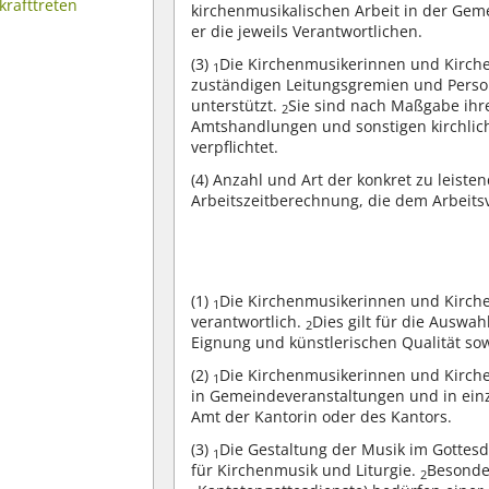
krafttreten
kirchenmusikalischen Arbeit in der Ge
er die jeweils Verantwortlichen.
(3)
Die Kirchenmusikerinnen und Kirche
1
zuständigen Leitungsgremien und Perso
unterstützt.
Sie sind nach Maßgabe ihre
2
Amtshandlungen und sonstigen kirchlich
verpflichtet.
(4)
Anzahl und Art der konkret zu leisten
Arbeitszeitberechnung, die dem Arbeitsve
(1)
Die Kirchenmusikerinnen und Kirche
1
verantwortlich.
Dies gilt für die Auswah
2
Eignung und künstlerischen Qualität sow
(2)
Die Kirchenmusikerinnen und Kirche
1
in Gemeindeveranstaltungen und in ei
Amt der Kantorin oder des Kantors.
(3)
Die Gestaltung der Musik im Gottes
1
für Kirchenmusik und Liturgie.
Besonde
2