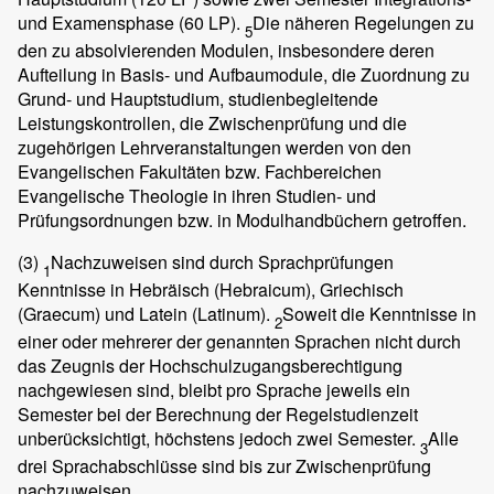
und Examensphase (60 LP).
Die näheren Regelungen zu
5
den zu absolvierenden Modulen, insbesondere deren
Aufteilung in Basis- und Aufbaumodule, die Zuordnung zu
Grund- und Hauptstudium, studienbegleitende
Leistungskontrollen, die Zwischenprüfung und die
zugehörigen Lehrveranstaltungen werden von den
Evangelischen Fakultäten bzw. Fachbereichen
Evangelische Theologie in ihren Studien- und
Prüfungsordnungen bzw. in Modulhandbüchern getroffen.
(3)
Nachzuweisen sind durch Sprachprüfungen
1
Kenntnisse in Hebräisch (Hebraicum), Griechisch
(Graecum) und Latein (Latinum).
Soweit die Kenntnisse in
2
einer oder mehrerer der genannten Sprachen nicht durch
das Zeugnis der Hochschulzugangsberechtigung
nachgewiesen sind, bleibt pro Sprache jeweils ein
Semester bei der Berechnung der Regelstudienzeit
unberücksichtigt, höchstens jedoch zwei Semester.
Alle
3
drei Sprachabschlüsse sind bis zur Zwischenprüfung
nachzuweisen.