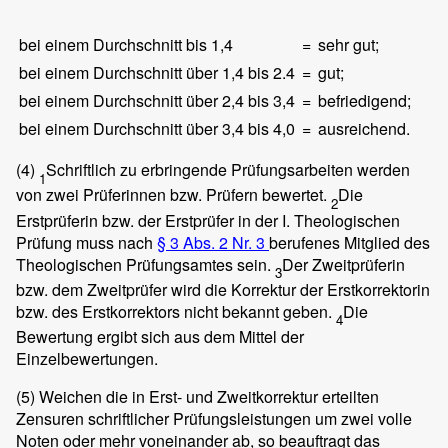
bei einem Durchschnitt bis 1,4
=
sehr gut;
bei einem Durchschnitt über 1,4 bis 2.4
=
gut;
bei einem Durchschnitt über 2,4 bis 3,4
=
befriedigend;
bei einem Durchschnitt über 3,4 bis 4,0
=
ausreichend.
(4)
Schriftlich zu erbringende Prüfungsarbeiten werden
1
von zwei Prüferinnen bzw. Prüfern bewertet.
Die
2
Erstprüferin bzw. der Erstprüfer in der I. Theologischen
Prüfung muss nach
§ 3 Abs. 2 Nr. 3
berufenes Mitglied des
Theologischen Prüfungsamtes sein.
Der Zweitprüferin
3
bzw. dem Zweitprüfer wird die Korrektur der Erstkorrektorin
bzw. des Erstkorrektors nicht bekannt geben.
Die
4
Bewertung ergibt sich aus dem Mittel der
Einzelbewertungen.
(5)
Weichen die in Erst- und Zweitkorrektur erteilten
Zensuren schriftlicher Prüfungsleistungen um zwei volle
Noten oder mehr voneinander ab, so beauftragt das