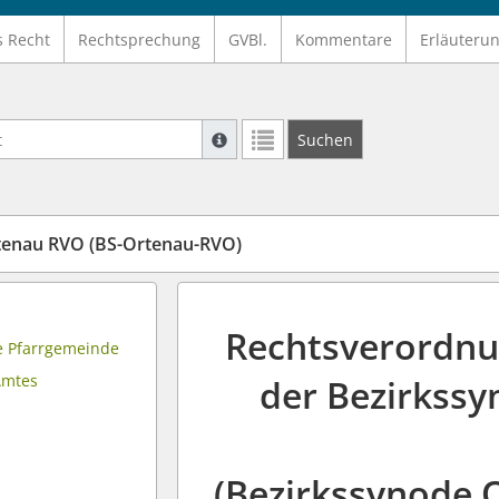
s Recht
Rechtsprechung
GVBl.
Kommentare
Erläuteru
Suche mit Platzhalter "*", Bsp. Pfarrer*,
Suchen
Weitere Suchoperatoren finden Sie in un
tenau RVO (BS-Ortenau-RVO)
Rechtsverordn
je Pfarrgemeinde
 Amtes
der Bezirkssy
(Bezirkssynode 