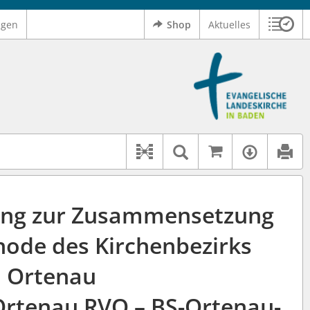
ngen
Shop
Aktuelles
Sitzu
Logo Ev. Landeskirche in Baden
 findet auch: "Pfarrerinitiative" oder "Pfarrerausschuss".
serer Hilfe.
Auf kirchenr
Textsuche im D
Verfüg
Dokument-Beziehungen
ung zur Zusammensetzung
node des Kirchenbezirks
Ortenau
Ortenau RVO – BS-Ortenau-