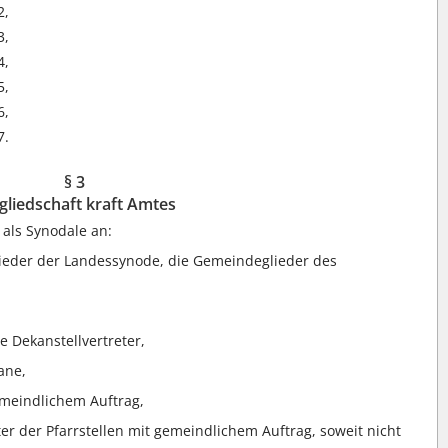
2,
3,
4,
5,
6,
7.
§ 3
gliedschaft kraft Amtes
 als Synodale an:
ieder der Landessynode, die Gemeindeglieder des
e Dekanstellvertreter,
ane,
emeindlichem Auftrag,
er der Pfarrstellen mit gemeindlichem Auftrag, soweit nicht