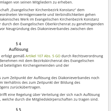
Umlagen von seinen Mitgliedern zu erheben.
schaft „Evangelischer Kirchenbezirk Konstanz“ dem
geordneten Vermögenswerte und Verbindlichkeiten gehen
„Diakonisches Werk im Evangelischen Kirchenbezirk Konstanz
er durch den Evangelischen Oberkirchenrat zu genehmigenden
s vor Neugründung des Diakonieverbandes zwischen den
§ 4
Auflösung
s erfolgt gemäß
Artikel 107 Abs. 5 GO
durch Rechtsverordnung
 Benehmen mit dem Bezirkskirchenrat des Evangelischen
nd beteiligten Kirchengemeinden und der
s zum Zeitpunkt der Auflösung des Diakonieverbandes noch
 Verhältnis des zum Zeitpunkt der Bildung des
ögens zurückübertragen.
rifft eine Regelung über Verteilung der sich nach Auflösung
 welche durch die Mitgliedskörperschaften zu tragen sind.
§ 5