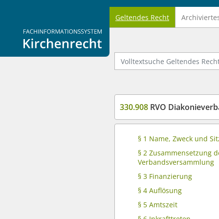
Geltendes Recht
Archivierte
Logo Fachinformationssystem Kirchenrecht
Volltextsuche Geltendes Recht
330.908
RVO Diakonieverb
§ 1 Name, Zweck und Sit
§ 2 Zusammensetzung d
Verbandsversammlung
§ 3 Finanzierung
§ 4 Auflösung
§ 5 Amtszeit
§ 6 Inkrafttreten