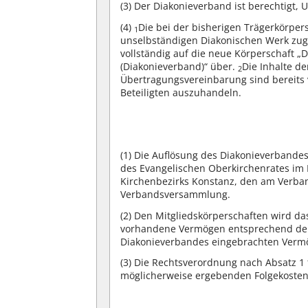
(3)
Der Diakonieverband ist berechtigt, 
(4)
Die bei der bisherigen Trägerkörper
1
unselbständigen Diakonischen Werk zu
vollständig auf die neue Körperschaft 
(Diakonieverband)“ über.
Die Inhalte d
2
Übertragungsvereinbarung sind bereit
Beteiligten auszuhandeln.
(1)
Die Auflösung des Diakonieverbande
des Evangelischen Oberkirchenrates im
Kirchenbezirks Konstanz, den am Verba
Verbandsversammlung.
(2)
Den Mitgliedskörperschaften wird da
vorhandene Vermögen entsprechend dem
Diakonieverbandes eingebrachten Verm
(3)
Die Rechtsverordnung nach Absatz 1 t
möglicherweise ergebenden Folgekosten,