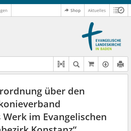
ngen
Shop
Aktuelles
Sitzu
Logo Ev. Landeskirche in Baden
 findet auch: "Pfarrerinitiative" oder "Pfarrerausschuss".
serer Hilfe.
Auf kirchenr
Textsuche im D
Verfüg
Dokument-Beziehungen
rordnung über den
konieverband
 Werk im Evangelischen
nbezirk Konstanz“