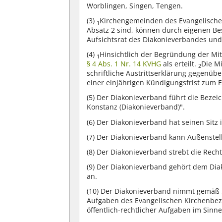
Worblingen, Singen, Tengen.
(3)
Kirchengemeinden des Evangelischen 
1
Absatz 2 sind, können durch eigenen B
Aufsichtsrat des Diakonieverbandes un
(4)
Hinsichtlich der Begründung der Mi
1
§ 4 Abs. 1 Nr. 14 KVHG
als erteilt.
Die M
2
schriftliche Austrittserklärung gegenüb
einer einjährigen Kündigungsfrist zum 
(5)
Der Diakonieverband führt die Bezei
Konstanz (Diakonieverband)".
(6)
Der Diakonieverband hat seinen Sitz i
(7)
Der Diakonieverband kann Außenstell
(8)
Der Diakonieverband strebt die Rechts
(9)
Der Diakonieverband gehört dem Diak
an.
(10)
Der Diakonieverband nimmt gemäß
Aufgaben des Evangelischen Kirchenbez
öffentlich-rechtlicher Aufgaben im Sinn