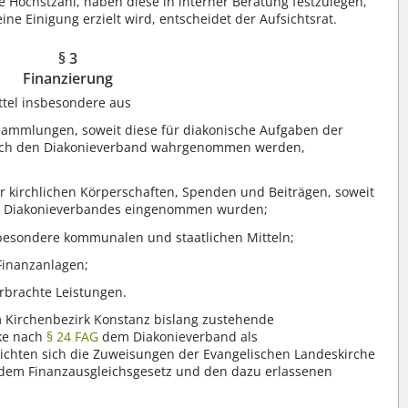
e Höchstzahl, haben diese in interner Beratung festzulegen,
ine Einigung erzielt wird, entscheidet der Aufsichtsrat.
§ 3
Finanzierung
ttel insbesondere aus
 Sammlungen, soweit diese für diakonische Aufgaben der
durch den Diakonieverband wahrgenommen werden,
 kirchlichen Körperschaften, Spenden und Beiträgen, soweit
es Diakonieverbandes eingenommen wurden;
sbesondere kommunalen und staatlichen Mitteln;
Finanzanlagen;
rbrachte Leistungen.
m Kirchenbezirk Konstanz bislang zustehende
ke nach
§ 24 FAG
dem Diakonieverband als
richten sich die Zuweisungen der Evangelischen Landeskirche
dem Finanzausgleichsgesetz und den dazu erlassenen