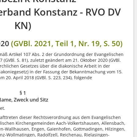
erband Konstanz - RVO DV
KN)
020
(GVBl. 2021, Teil 1, Nr. 19, S. 50)
mäß Artikel 107 Abs. 2 der Grundordnung der Evangelischen
 (GVBl. S. 81), zuletzt geändert am 21. Oktober 2020 (GVBl.
 Kirchlichen Gesetzes über die diakonische Arbeit in der
iakoniegesetz) in der Fassung der Bekanntmachung vom 15.
am 20. April 2018 (GVBl. S. 223, 234), folgende
§ 1
ame, Zweck und Sitz
et.
rafttreten dieser Rechtsverordnung aus dem Evangelischen
lischen Kirchengemeinden Aach-Volkertshausen, Allensbach,
en-Wallhausen, Engen, Gaienhofen, Gottmadingen, Hilzingen,
anz-Wollmatingen, Radolfzell, Reichenau, Rielasingen-