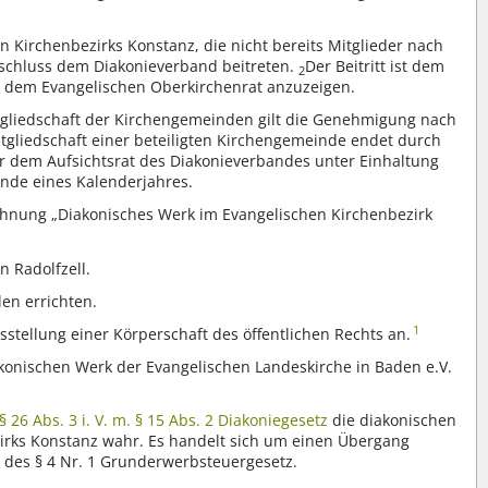
Kirchenbezirks Konstanz, die nicht bereits Mitglieder nach
eschluss dem Diakonieverband beitreten.
Der Beitritt ist dem
2
d dem Evangelischen Oberkirchenrat anzuzeigen.
tgliedschaft der Kirchengemeinden gilt die Genehmigung nach
itgliedschaft einer beteiligten Kirchengemeinde endet durch
er dem Aufsichtsrat des Diakonieverbandes unter Einhaltung
Ende eines Kalenderjahres.
chnung „Diakonisches Werk im Evangelischen Kirchenbezirk
n Radolfzell.
en errichten.
1
stellung einer Körperschaft des öffentlichen Rechts an.
onischen Werk der Evangelischen Landeskirche in Baden e.V.
§ 26 Abs. 3 i. V. m. § 15 Abs. 2 Diakoniegesetz
die diakonischen
irks Konstanz wahr. Es handelt sich um einen Übergang
e des § 4 Nr. 1 Grunderwerbsteuergesetz.