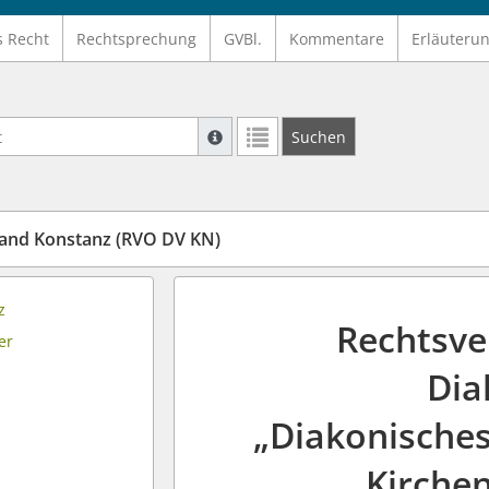
s Recht
Rechtsprechung
GVBl.
Kommentare
Erläuteru
Suche mit Platzhalter "*", Bsp. Pfarrer*,
Suchen
Weitere Suchoperatoren finden Sie in un
and Konstanz (RVO DV KN)
z
Rechtsve
er
Dia
„Diakonisches
Kirche