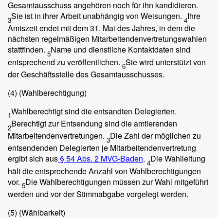
Gesamtausschuss angehören noch für ihn kandidieren.
Sie ist in ihrer Arbeit unabhängig von Weisungen.
Ihre
3
4
Amtszeit endet mit dem 31. Mai des Jahres, in dem die
nächsten regelmäßigen Mitarbeitendenvertretungswahlen
stattfinden.
Name und dienstliche Kontaktdaten sind
5
entsprechend zu veröffentlichen.
Sie wird unterstützt von
6
der Geschäftsstelle des Gesamtausschusses.
(4)
(Wahlberechtigung)
Wahlberechtigt sind die entsandten Delegierten.
1
Berechtigt zur Entsendung sind die amtierenden
2
Mitarbeitendenvertretungen.
Die Zahl der möglichen zu
3
entsendenden Delegierten je Mitarbeitendenvertretung
ergibt sich aus
§ 54 Abs. 2 MVG-Baden
.
Die Wahlleitung
4
hält die entsprechende Anzahl von Wahlberechtigungen
vor.
Die Wahlberechtigungen müssen zur Wahl mitgeführt
5
werden und vor der Stimmabgabe vorgelegt werden.
(5)
(Wählbarkeit)