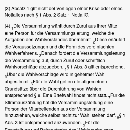
(3)
Absatz 1 gilt nicht bei Vorliegen einer Krise oder eines
Notfalles nach § 1 Abs. 2 Satz 1 NotfallG.
(4)
Die Versammlung wählt durch Zuruf aus ihrer Mitte
1
eine Person für die Versammlungsleitung, welche die
Aufgaben des Wahlvorstandes übernimmt.
Diese erläutert
2
die Voraussetzungen und die Form des vereinfachten
Wahlverfahrens.
Danach fordert die Versammlungsleitung
3
die Versammlung auf, durch Zuruf oder schriftlich
Wahlvorschläge abzugeben.
§ 1 Abs. 3 gilt entsprechend.
4
Über die Wahlvorschläge wird in geheimer Wahl
5
abgestimmt.
Für die Wahl gelten die allgemeinen
6
Grundsätze über die Durchführung von Wahlen
entsprechend § 8. Eine Briefwahl findet nicht statt.
Für die
7
Stimmauszählung hat die Versammlungsleitung eine
Person der Mitarbeitenden aus der Versammlung
hinzuziehen, welche selbst nicht zur Wahl stehen darf.
§ 1
8
Abs. 3 ist entsprechend anzuwenden.
Für die
9
Feststellung und Bekanntgabe des Wahlergebnisses