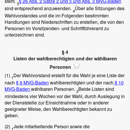
steht.
§ 26 Abs. 2 Sätze 2 und 3 und Abs. 3 MVG-Baden
3
sind entsprechend anzuwenden.
Über alle Sitzungen des
4
Wahlvorstandes und die im Folgenden bestimmten
Handlungen sind Niederschriften zu erstellen, die von den
Personen im Vorsitzenden- und Schriftführeramt zu
unterzeichnen sind.
§ 4
Listen der wahlberechtigten und der wählbaren
Personen
(1)
Der Wahlvorstand erstellt für die Wahl je eine Liste der
1
nach
§ 9 MVG-Baden
wahlberechtigten und der nach
§ 10
MVG-Baden
wählbaren Personen.
Beide Listen sind
2
mindestens vier Wochen vor der Wahl, durch Auslegung in
der Dienststelle zur Einsichtnahme oder in anderer
geeigneter Weise, den Wahlberechtigten bekannt zu
geben.
(2)
Jede mitarbeitende Person sowie die
1