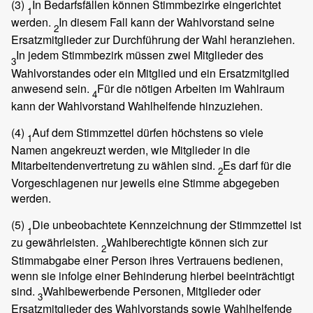
(3)
In Bedarfsfällen können Stimmbezirke eingerichtet
1
werden.
In diesem Fall kann der Wahlvorstand seine
2
Ersatzmitglieder zur Durchführung der Wahl heranziehen.
In jedem Stimmbezirk müssen zwei Mitglieder des
3
Wahlvorstandes oder ein Mitglied und ein Ersatzmitglied
anwesend sein.
Für die nötigen Arbeiten im Wahlraum
4
kann der Wahlvorstand Wahlhelfende hinzuziehen.
(4)
Auf dem Stimmzettel dürfen höchstens so viele
1
Namen angekreuzt werden, wie Mitglieder in die
Mitarbeitendenvertretung zu wählen sind.
Es darf für die
2
Vorgeschlagenen nur jeweils eine Stimme abgegeben
werden.
(5)
Die unbeobachtete Kennzeichnung der Stimmzettel ist
1
zu gewährleisten.
Wahlberechtigte können sich zur
2
Stimmabgabe einer Person ihres Vertrauens bedienen,
wenn sie infolge einer Behinderung hierbei beeinträchtigt
sind.
Wahlbewerbende Personen, Mitglieder oder
3
Ersatzmitglieder des Wahlvorstands sowie Wahlhelfende