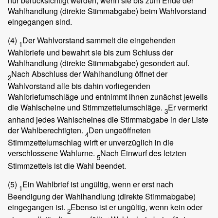
nur berücksichtigt werden, wenn sie bis zum Ende der
Wahlhandlung (direkte Stimmabgabe) beim Wahlvorstand
eingegangen sind.
(4)
Der Wahlvorstand sammelt die eingehenden
1
Wahlbriefe und bewahrt sie bis zum Schluss der
Wahlhandlung (direkte Stimmabgabe) gesondert auf.
Nach Abschluss der Wahlhandlung öffnet der
2
Wahlvorstand alle bis dahin vorliegenden
Wahlbriefumschläge und entnimmt ihnen zunächst jeweils
die Wahlscheine und Stimmzettelumschläge.
Er vermerkt
3
anhand jedes Wahlscheines die Stimmabgabe in der Liste
der Wahlberechtigten.
Den ungeöffneten
4
Stimmzettelumschlag wirft er unverzüglich in die
verschlossene Wahlurne.
Nach Einwurf des letzten
5
Stimmzettels ist die Wahl beendet.
(5)
Ein Wahlbrief ist ungültig, wenn er erst nach
1
Beendigung der Wahlhandlung (direkte Stimmabgabe)
eingegangen ist.
Ebenso ist er ungültig, wenn kein oder
2