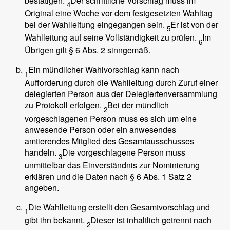
bestätigen.
Der schriftliche Vorschlag muss im
4
Original eine Woche vor dem festgesetzten Wahltag
bei der Wahlleitung eingegangen sein.
Er ist von der
5
Wahlleitung auf seine Vollständigkeit zu prüfen.
Im
6
Übrigen gilt § 6 Abs. 2 sinngemäß.
Ein mündlicher Wahlvorschlag kann nach
1
Aufforderung durch die Wahlleitung durch Zuruf einer
delegierten Person aus der Delegiertenversammlung
zu Protokoll erfolgen.
Bei der mündlich
2
vorgeschlagenen Person muss es sich um eine
anwesende Person oder ein anwesendes
amtierendes Mitglied des Gesamtausschusses
handeln.
Die vorgeschlagene Person muss
3
unmittelbar das Einverständnis zur Nominierung
erklären und die Daten nach § 6 Abs. 1 Satz 2
angeben.
Die Wahlleitung erstellt den Gesamtvorschlag und
1
gibt ihn bekannt.
Dieser ist inhaltlich getrennt nach
2