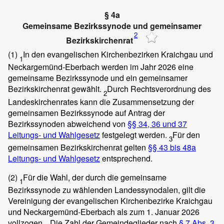
§ 4a
Gemeinsame Bezirkssynode und gemeinsamer
2
Bezirkskirchenrat
(1)
In den evangelischen Kirchenbezirken Kraichgau und
1
Neckargemünd-Eberbach werden im Jahr 2026 eine
gemeinsame Bezirkssynode und ein gemeinsamer
Bezirkskirchenrat gewählt.
Durch Rechtsverordnung des
2
Landeskirchenrates kann die Zusammensetzung der
gemeinsamen Bezirkssynode auf Antrag der
Bezirkssynoden abweichend von
§§ 34, 36 und 37
Leitungs- und Wahlgesetz
festgelegt werden.
Für den
3
gemeinsamen Bezirkskirchenrat gelten
§§ 43 bis 48a
Leitungs- und Wahlgesetz
entsprechend.
(2)
Für die Wahl, der durch die gemeinsame
1
Bezirkssynode zu wählenden Landessynodalen, gilt die
Vereinigung der evangelischen Kirchenbezirke Kraichgau
und Neckargemünd-Eberbach als zum 1. Januar 2026
vollzogen.
Die Zahl der Gemeindeglieder nach
§ 7 Abs. 3