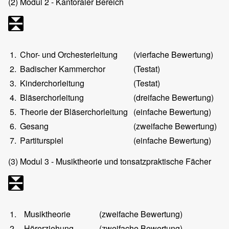
(2)
Modul 2 - Kantoraler Bereich
1.
Chor- und Orchesterleitung
(vierfache Bewertung)
2.
Badischer Kammerchor
(Testat)
3.
Kinderchorleitung
(Testat)
4.
Bläserchorleitung
(dreifache Bewertung)
5.
Theorie der Bläserchorleitung
(einfache Bewertung)
6.
Gesang
(zweifache Bewertung)
7.
Partiturspiel
(einfache Bewertung)
(3)
Modul 3 - Musiktheorie und tonsatzpraktische Fächer
1.
Musiktheorie
(zweifache Bewertung)
2.
Hörerziehung
(zweifache Bewertung)