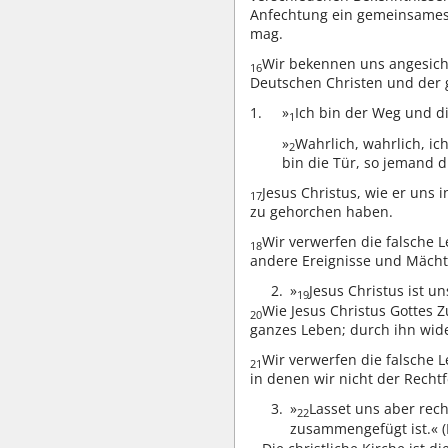
Anfechtung ein gemeinsames 
mag.
Wir bekennen uns angesich
16
Deutschen Christen und der 
»
Ich bin der Weg und d
1
»
Wahrlich, wahrlich, ic
2
bin die Tür, so jemand d
Jesus Christus, wie er uns 
17
zu gehorchen haben.
Wir verwerfen die falsche 
18
andere Ereignisse und Mächt
2.
»
Jesus Christus ist u
19
Wie Jesus Christus Gottes Z
20
ganzes Leben; durch ihn wid
Wir verwerfen die falsche L
21
in denen wir nicht der Recht
3.
»
Lasset uns aber rech
22
zusammengefügt ist.« (E