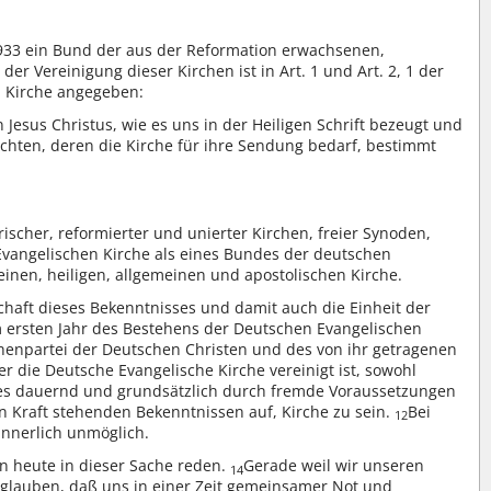
1933 ein Bund der aus der Reformation erwachsenen,
er Vereinigung dieser Kirchen ist in Art. 1 und Art. 2, 1 der
n Kirche angegeben:
esus Christus, wie es uns in der Heiligen Schrift bezeugt und
chten, deren die Kirche für ihre Sendung bedarf, bestimmt
ischer, reformierter und unierter Kirchen, freier Synoden,
vangelischen Kirche als eines Bundes der deutschen
nen, heiligen, allgemeinen und apostolischen Kirche.
schaft dieses Bekenntnisses und damit auch die Einheit der
em ersten Jahr des Bestehens der Deutschen Evangelischen
enpartei der Deutschen Christen und des von ihr getragenen
r die Deutsche Evangelische Kirche vereinigt ist, sowohl
tes dauernd und grundsätzlich durch fremde Voraussetzungen
in Kraft stehenden Bekenntnissen auf, Kirche zu sein.
Bei
12
innerlich unmöglich.
n heute in dieser Sache reden.
Gerade weil wir unseren
14
 glauben, daß uns in einer Zeit gemeinsamer Not und