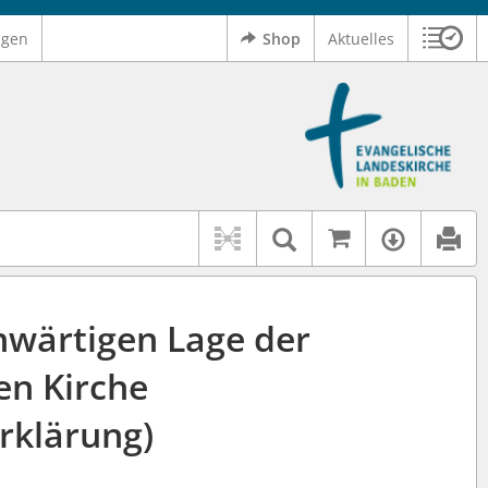
ngen
Shop
Aktuelles
Sitzu
Logo Ev. Landeskirche in Baden
 findet auch: "Pfarrerinitiative" oder "Pfarrerausschuss".
serer Hilfe.
Auf kirchenr
Textsuche im D
Verfüg
nwärtigen Lage der
en Kirche
rklärung)