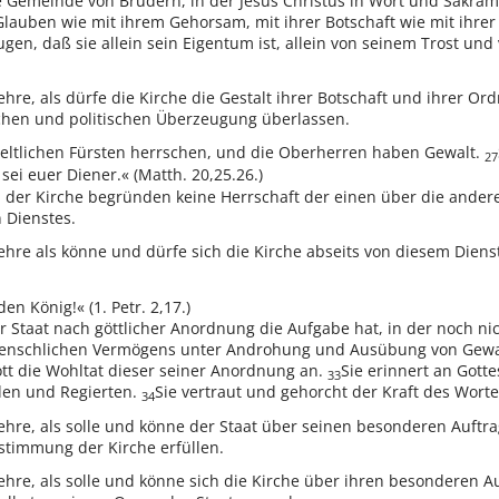
die Gemeinde von Brüdern, in der Jesus Christus in Wort und Sakra
Glauben wie mit ihrem Gehorsam, mit ihrer Botschaft wie mit ihrer
en, daß sie allein sein Eigentum ist, allein von seinem Trost un
ehre, als dürfe die Kirche die Gestalt ihrer Botschaft und ihrer 
hen und politischen Überzeugung überlassen.
 weltlichen Fürsten herrschen, und die Oberherren haben Gewalt.
27
sei euer Diener.« (Matth. 20,25.26.)
n der Kirche begründen keine Herrschaft der einen über die and
 Dienstes.
Lehre als könne und dürfe sich die Kirche abseits von diesem Dien
den König!« (1. Petr. 2,17.)
er Staat nach göttlicher Anordnung die Aufgabe hat, in der noch ni
menschlichen Vermögens unter Androhung und Ausübung von Gewal
tt die Wohltat dieser seiner Anordnung an.
Sie erinnert an Gott
33
den und Regierten.
Sie vertraut und gehorcht der Kraft des Wortes
34
Lehre, als solle und könne der Staat über seinen besonderen Auft
stimmung der Kirche erfüllen.
ehre, als solle und könne sich die Kirche über ihren besonderen Au