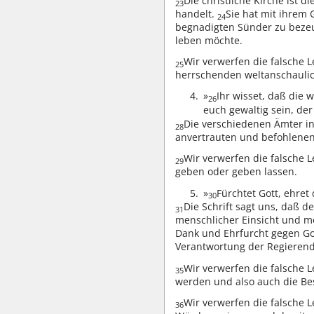
Die christliche Kirche ist 
23
handelt.
Sie hat mit ihrem 
24
begnadigten Sünder zu bezeug
leben möchte.
Wir verwerfen die falsche L
25
herrschenden weltanschaulic
4.
»
Ihr wisset, daß die
26
euch gewaltig sein, der 
Die verschiedenen Ämter i
28
anvertrauten und befohlenen
Wir verwerfen die falsche 
29
geben oder geben lassen.
5.
»
Fürchtet Gott, ehret 
30
Die Schrift sagt uns, daß d
31
menschlicher Einsicht und 
Dank und Ehrfurcht gegen Go
Verantwortung der Regieren
Wir verwerfen die falsche 
35
werden und also auch die Be
Wir verwerfen die falsche L
36