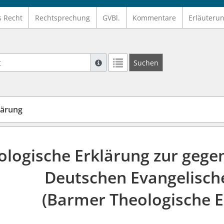
s Recht
Rechtsprechung
GVBl.
Kommentare
Erläuteru
Suche mit Platzhalter "*", Bsp. Pfarrer*,
Suchen
Weitere Suchoperatoren finden Sie in un
lärung
ologische Erklärung zur gege
Deutschen Evangelisch
(Barmer Theologische E