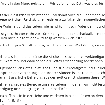
Wort in den Mund gelegt ist.
Wir befehlen es Gott, was dies fü
15
ts der die Kirche verwüstenden und damit auch die Einheit der D
gegenwärtigen Reichskirchenregierung zu folgenden evangelische
ie Wahrheit und das Leben; niemand kommt zum Vater denn durch m
h sage euch: Wer nicht zur Tür hineingeht in den Schafstall, sonder
urch mich eingeht, der wird selig werden.« (Joh. 10,1.9.)
in der Heiligen Schrift bezeugt wird, ist das eine Wort Gottes, da
Lehre, als könne und müsse die Kirche als Quelle ihrer Verkündi
e, Gestalten und Wahrheiten als Gottes Offenbarung anerkennen.
ns gemacht von Gott zur Weisheit und zur Gerechtigkeit und zur Heil
uspruch der Vergebung aller unserer Sünden ist, so und mit gleich
erfährt uns frohe Befreiung aus den gottlosen Bindungen dieser W
ehre, als gebe es Bereiche unseres Lebens, in denen wir nicht Jes
fertigung und Heiligung durch ihn bedürften.
tschaffen sein in der Liebe und wachsen in allen Stücken an dem, 
ph. 4,15.16.)