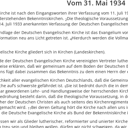
Vom 31. Mai 1934
irche ist nach den Eingangsworten ihrer Verfassung vom 11. Juli 
nderstehenden Bekenntniskirchen.
Die theologische Voraussetzung d
2
14. Juli 1933 anerkannten Verfassung der Deutschen Evangelische
dlage der Deutschen Evangelischen Kirche ist das Evangelium von J
ormation neu ans Licht getreten ist.
Hierdurch werden die Vollma
4
lische Kirche gliedert sich in Kirchen (Landeskirchen).
e der Deutschen Evangelischen Kirche vereinigten Vertreter luther
ise erklären, daß wir gemeinsam auf dem Boden der Deutschen E
ns fügt dabei zusammen das Bekenntnis zu dem einen Herrn der ei
lichkeit aller evangelischen Kirchen Deutschlands, daß die Gemein
he auf’s schwerste gefährdet ist.
Sie ist bedroht durch die in d
9
ar gewordenen Lehr- und Handlungsweise der herrschenden Kirch
edrohung besteht darin, daß die theologische Voraussetzung, in de
cher der Deutschen Christen als auch seitens des Kirchenregimen
gemacht wird.
Bei deren Geltung hört die Kirche nach allen uns 
11
 die Deutsche Evangelische Kirche als Bund der Bekenntniskirche 
n wir als Glieder lutherischer, reformierter und unierter Kirche
treu sein und bleiben wollen, dürfen wir nicht schweigen, da wir