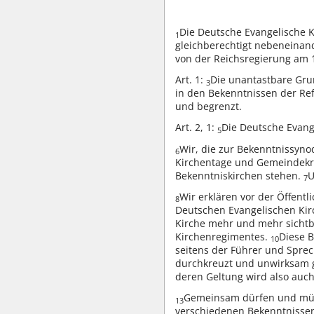
Die Deutsche Evangelische K
1
gleichberechtigt nebeneina
von der Reichsregierung am 
Art. 1:
Die unantastbare Grun
3
in den Bekenntnissen der Ref
und begrenzt.
Art. 2, 1:
Die Deutsche Evange
5
Wir, die zur Bekenntnissynod
6
Kirchentage und Gemeindekre
Bekenntniskirchen stehen.
U
7
Wir erklären vor der Öffent
8
Deutschen Evangelischen Kirc
Kirche mehr und mehr sichtb
Kirchenregimentes.
Diese B
10
seitens der Führer und Spre
durchkreuzt und unwirksam 
deren Geltung wird also auch
Gemeinsam dürfen und müsse
13
verschiedenen Bekenntnissen 