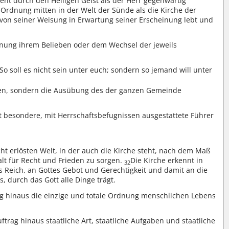
ment durch den Heiligen Geist als der Herr gegenwärtig
 Ordnung mitten in der Welt der Sünde als die Kirche der
d von seiner Weisung in Erwartung seiner Erscheinung lebt und
Ordnung ihrem Belieben oder dem Wechsel der jeweils
So soll es nicht sein unter euch; sondern so jemand will unter
eren, sondern die Ausübung des der ganzen Gemeinde
st besondere, mit Herrschaftsbefugnissen ausgestattete Führer
cht erlösten Welt, in der auch die Kirche steht, nach dem Maß
t für Recht und Frieden zu sorgen.
Die Kirche erkennt in
32
es Reich, an Gottes Gebot und Gerechtigkeit und damit an die
, durch das Gott alle Dinge trägt.
rag hinaus die einzige und totale Ordnung menschlichen Lebens
ftrag hinaus staatliche Art, staatliche Aufgaben und staatliche