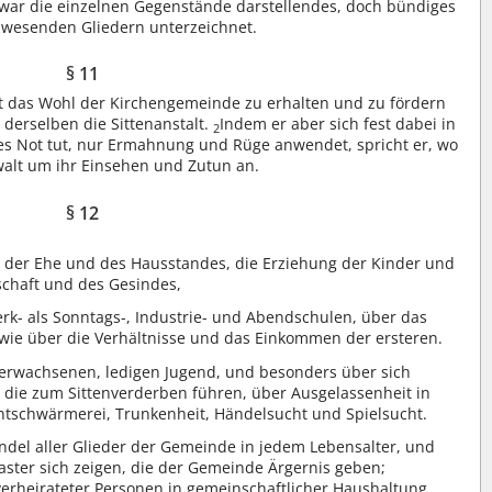
 zwar die einzelnen Gegenstände darstellendes, doch bündiges
anwesenden Gliedern unterzeichnet.
§ 11
 das Wohl der Kirchengemeinde zu erhalten und zu fördern
n derselben die Sittenanstalt.
Indem er aber sich fest dabei in
2
 es Not tut, nur Ermahnung und Rüge anwendet, spricht er, wo
ewalt um ihr Einsehen und Zutun an.
§ 12
ng der Ehe und des Hausstandes, die Erziehung der Kinder und
schaft und des Gesindes,
rk- als Sonntags-, Industrie- und Abendschulen, über das
owie über die Verhältnisse und das Einkommen der ersteren.
erwachsenen, ledigen Jugend, und besonders über sich
, die zum Sittenverderben führen, über Ausgelassenheit in
htschwärmerei, Trunkenheit, Händelsucht und Spielsucht.
ndel aller Glieder der Gemeinde in jedem Lebensalter, und
ster sich zeigen, die der Gemeinde Ärgernis geben;
heirateter Personen in gemeinschaftlicher Haushaltung,