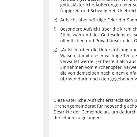
gotteslästerliche Äußerungen oder 
Üppigkeit und Schwelgerei, Unehrlic
Aufsicht über würdige Feier der Son
Besondere Aufsicht über die kirchl
Stille, während des Gottesdienstes, s
öffentlichen und Privathäusern des O
Aufsicht über die Unterstützung un
1
Waisen, damit dieser wichtige Teil
verwaltet werde.
Er bestellt also au
2
Einnahmen vom Kirchenopfer, verwen
die von demselben nach einem einfac
übrigen darin nach den gegebenen V
Diese väterliche Aufsicht erstreckt sich
Kirchengemeinderat für notwendig achte
Destrikte der Gemeinde an, um dadurch z
derselben zu gelangen.