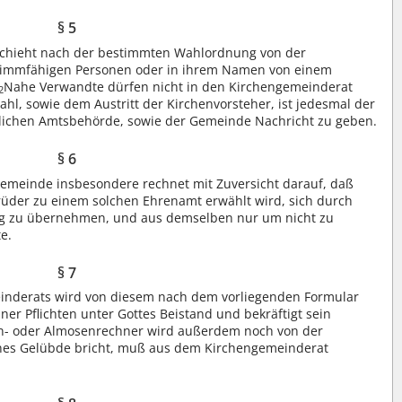
§ 5
schieht nach der bestimmten Wahlordnung von der
stimmfähigen Personen oder in ihrem Namen von einem
Nahe Verwandte dürfen nicht in den Kirchengemeinderat
2
ahl, sowie dem Austritt der Kirchenvorsteher, ist jedesmal der
tlichen Amtsbehörde, sowie der Gemeinde Nachricht zu geben.
§ 6
emeinde insbesondere rechnet mit Zuversicht darauf, daß
Brüder zu einem solchen Ehrenamt erwählt wird, sich durch
illig zu übernehmen, und aus demselben nur um nicht zu
e.
§ 7
einderats wird von diesem nach dem vorliegenden Formular
einer Pflichten unter Gottes Beistand und bekräftigt sein
n- oder Almosenrechner wird außerdem noch von der
nes Gelübde bricht, muß aus dem Kirchengemeinderat