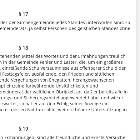
§ 17
eder der Kirchengemeinde jedes Standes unterworfen sind, so
emeinderats, ja selbst Personen des geistlichen Standes ohne
§ 18
stehenden Mittel des Wortes und der Ermahnungen treulich
 in der Gemeinde Fehler und Laster, die, um ein größeres
B. einreißende Schulversäumnisse aus offenbarer Schuld der
 Festtagsfeier, ausfallende, den Frieden und sittlichen
dende Vergehungen von Ehegatten, herangewachsenen
pt einzelne fortwährende Unsittlichkeiten und
meinderat der weltlichen Obrigkeit an, daß er bereits alle in
rungs- und Sicherungsmittel angewendet habe, und wie er
rwartet, so hat er auf den Erfolg seiner Anzeige ein
 es dessen Not tun sollte, weitere höhere Unterstützung in
§ 19
ten Ermahnungen, sind alle freundliche und ernste Versuche