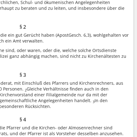
 kirchlichen, Schul- und ökumenischen Angelegenheiten
aupt zu beraten und zu leiten, und insbesondere über die
§ 2
die ein gut Gerücht haben (ApostGesch. 6,3), wohlgehalten vor
lch ein Amt verwalten.
he sind, oder waren, oder die, welche solche Ortsdienste
olizei ganz abhängig machen, sind nicht zu Kirchenältesten zu
§ 3
derat, mit Einschluß des Pfarrers und Kirchenrechners, aus
10 Personen.
Gleiche Verhältnisse finden auch in den
2
 Kirchenvorstand einer Filialgemeinde nur da mit der
 gemeinschaftliche Angelegenheiten handelt.
In den
3
 besonderen Rücksichten.
§ 4
die Pfarrer und die Kirchen- oder Almosenrechner sind
ats, und der Pfarrer ist als Vorsteher desselben anzusehen.