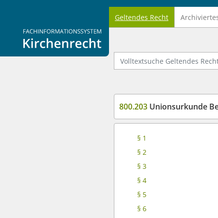
Geltendes Recht
Archivierte
Logo Fachinformationssystem Kirchenrecht
Volltextsuche Geltendes Recht
800.203
Unionsurkunde Bei
§ 1
§ 2
§ 3
§ 4
§ 5
§ 6