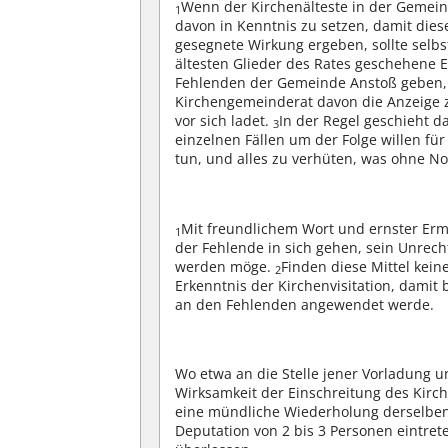
Wenn der Kirchenälteste in der Gemeind
1
davon in Kenntnis zu setzen, damit die
gesegnete Wirkung ergeben, sollte selb
ältesten Glieder des Rates geschehene 
Fehlenden der Gemeinde Anstoß geben, 
Kirchengemeinderat davon die Anzeige z
vor sich ladet.
In der Regel geschieht d
3
einzelnen Fällen um der Folge willen für
tun, und alles zu verhüten, was ohne No
Mit freundlichem Wort und ernster Er
1
der Fehlende in sich gehen, sein Unre
werden möge.
Finden diese Mittel kein
2
Erkenntnis der Kirchenvisitation, damit
an den Fehlenden angewendet werde.
Wo etwa an die Stelle jener Vorladung
Wirksamkeit der Einschreitung des Kirc
eine mündliche Wiederholung derselbe
Deputation von 2 bis 3 Personen eintre