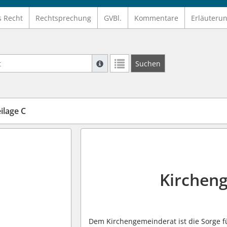
s Recht
Rechtsprechung
GVBl.
Kommentare
Erläuteru
Suche mit Platzhalter "*", Bsp. Pfarrer*,
Suchen
Weitere Suchoperatoren finden Sie in un
lage C
Kirchen
Dem Kirchengemeinderat ist die Sorge fü