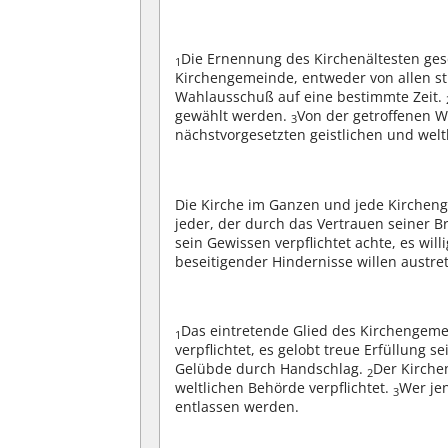
Die Ernennung des Kirchenältesten ge
1
Kirchengemeinde, entweder von allen 
Wahlausschuß auf eine bestimmte Zeit.
gewählt werden.
Von der getroffenen W
3
nächstvorgesetzten geistlichen und wel
Die Kirche im Ganzen und jede Kircheng
jeder, der durch das Vertrauen seiner 
sein Gewissen verpflichtet achte, es w
beseitigender Hindernisse willen austret
Das eintretende Glied des Kirchengem
1
verpflichtet, es gelobt treue Erfüllung s
Gelübde durch Handschlag.
Der Kirche
2
weltlichen Behörde verpflichtet.
Wer je
3
entlassen werden.