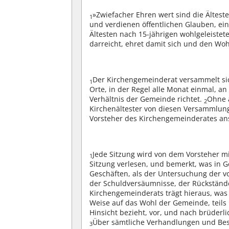
»Zwiefacher Ehren wert sind die Älteste
1
und verdienen öffentlichen Glauben, ein
Ältesten nach 15-jährigen wohlgeleistet
darreicht, ehret damit sich und den Woh
Der Kirchengemeinderat versammelt si
1
Orte, in der Regel alle Monat einmal, 
Verhältnis der Gemeinde richtet.
Ohne a
2
Kirchenältester von diesen Versammlun
Vorsteher des Kirchengemeinderates an
Jede Sitzung wird von dem Vorsteher mi
1
Sitzung verlesen, und bemerkt, was in 
Geschäften, als der Untersuchung der v
der Schuldversäumnisse, der Rückstände
Kirchengemeinderats trägt hieraus, was 
Weise auf das Wohl der Gemeinde, teils i
Hinsicht bezieht, vor, und nach brüder
Über sämtliche Verhandlungen und Besc
3