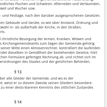
sündliches Fluchen und Schwören, Afterreden und Verläumden,
hkeit und Wucher usw.
n- und Festtage, nach den darüber ausgesprochenen Gesetzen.
ichen Gebäude und Geräte, so wie über Anstand, Ordnung und
owohl in- als außerhalb der Kirche, in den Straßen,
rts.
d christliche Besorgung der Armen, Kranken, Witwen und
 des Kirchengemeindeamts zum Segen der Gemeinde gehörig
s seiner Mitte einen Almosenrechner, kontrolliert die laufenden
det dieselben in Gemäßheit der bestehenden Gesetze, hört
hen Formulare gefertigte Rechnung ab, und richtet sich im
erordnungen des Staates und der geistlichen Behörden.
§ 13
 über alle Glieder der Gemeinde, und wo es der
t, weist er zu diesem Zwecke seinen Gliedern besondere
u einer desto klareren Kenntnis des sittlichen Zustandes
§ 14