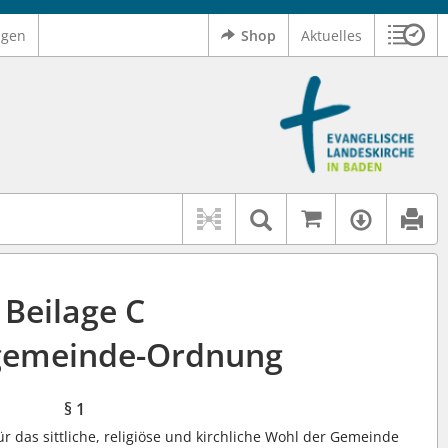
ngen
Shop
Aktuelles
Sitzu
Logo Ev. Landeskirche in Baden
 findet auch: "Pfarrerinitiative" oder "Pfarrerausschuss".
serer Hilfe.
Auf kirchenr
Textsuche im D
Verfüg
Beilage C
gemeinde-Ordnung
§ 1
r das sittliche, religiöse und kirchliche Wohl der Gemeinde