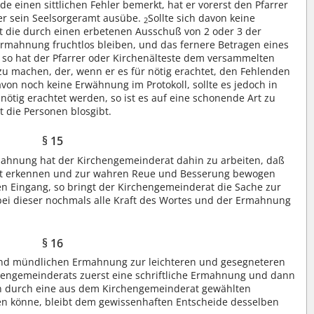
e einen sittlichen Fehler bemerkt, hat er vorerst den Pfarrer
ser sein Seelsorgeramt ausübe.
Sollte sich davon keine
2
st die durch einen erbetenen Ausschuß von 2 oder 3 der
Ermahnung fruchtlos bleiben, und das fernere Betragen eines
so hat der Pfarrer oder Kirchenälteste dem versammelten
u machen, der, wenn er es für nötig erachtet, den Fehlenden
avon noch keine Erwähnung im Protokoll, sollte es jedoch in
 nötig erachtet werden, so ist es auf eine schonende Art zu
t die Personen blosgibt.
§ 15
mahnung hat der Kirchengemeinderat dahin zu arbeiten, daß
cht erkennen und zur wahren Reue und Besserung bewogen
en Eingang, so bringt der Kirchengemeinderat die Sache zur
 bei dieser nochmals alle Kraft des Wortes und der Ermahnung
§ 16
 und mündlichen Ermahnung zur leichteren und gesegneteren
hengemeinderats zuerst eine schriftliche Ermahnung und dann
n durch eine aus dem Kirchengemeinderat gewählten
ten könne, bleibt dem gewissenhaften Entscheide desselben