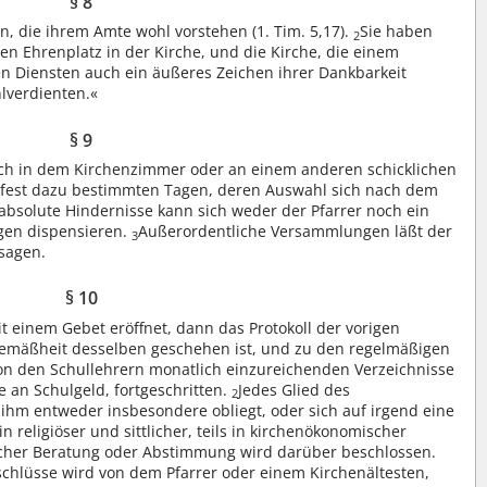
§ 8
n, die ihrem Amte wohl vorstehen (1. Tim. 5,17).
Sie haben
2
en Ehrenplatz in der Kirche, und die Kirche, die einem
en Diensten auch ein äußeres Zeichen ihrer Dankbarkeit
lverdienten.«
§ 9
ch in dem Kirchenzimmer oder an einem anderen schicklichen
an fest dazu bestimmten Tagen, deren Auswahl sich nach dem
bsolute Hindernisse kann sich weder der Pfarrer noch ein
gen dispensieren.
Außerordentliche Versammlungen läßt der
3
sagen.
§ 10
t einem Gebet eröffnet, dann das Protokoll der vorigen
Gemäßheit desselben geschehen ist, und zu den regelmäßigen
on den Schullehrern monatlich einzureichenden Verzeichnisse
 an Schulgeld, fortgeschritten.
Jedes Glied des
2
ihm entweder insbesondere obliegt, oder sich auf irgend eine
n religiöser und sittlicher, teils in kirchenökonomischer
licher Beratung oder Abstimmung wird darüber beschlossen.
hlüsse wird von dem Pfarrer oder einem Kirchenältesten,