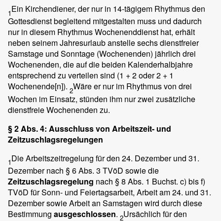
Ein Kirchendiener, der nur in 14-tägigem Rhythmus den
1
Gottesdienst begleitend mitgestalten muss und dadurch
nur in diesem Rhythmus Wochenenddienst hat, erhält
neben seinem Jahresurlaub anstelle sechs dienstfreier
Samstage und Sonntage (Wochenenden) jährlich drei
Wochenenden, die auf die beiden Kalenderhalbjahre
entsprechend zu verteilen sind (1 + 2 oder 2 + 1
Wochenende[n]).
Wäre er nur im Rhythmus von drei
2
Wochen im Einsatz, stünden ihm nur zwei zusätzliche
dienstfreie Wochenenden zu.
§ 2 Abs. 4: Ausschluss von Arbeitszeit- und
Zeitzuschlagsregelungen
Die Arbeitszeitregelung für den 24. Dezember und 31.
1
Dezember nach § 6 Abs. 3 TVöD sowie die
Zeitzuschlagsregelung
nach § 8 Abs. 1 Buchst. c) bis f)
TVöD für Sonn- und Feiertagsarbeit, Arbeit am 24. und 31.
Dezember sowie Arbeit an Samstagen wird durch diese
Bestimmung
ausgeschlossen
.
Ursächlich für den
2