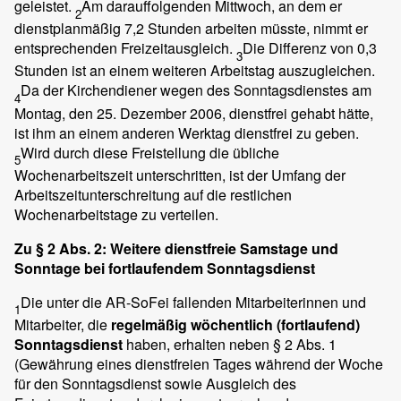
geleistet.
Am darauffolgenden Mittwoch, an dem er
2
dienstplanmäßig 7,2 Stunden arbeiten müsste, nimmt er
entsprechenden Freizeitausgleich.
Die Differenz von 0,3
3
Stunden ist an einem weiteren Arbeitstag auszugleichen.
Da der Kirchendiener wegen des Sonntagsdienstes am
4
Montag, den 25. Dezember 2006, dienstfrei gehabt hätte,
ist ihm an einem anderen Werktag dienstfrei zu geben.
Wird durch diese Freistellung die übliche
5
Wochenarbeitszeit unterschritten, ist der Umfang der
Arbeitszeitunterschreitung auf die restlichen
Wochenarbeitstage zu verteilen.
Zu § 2 Abs. 2: Weitere dienstfreie Samstage und
Sonntage bei fortlaufendem Sonntagsdienst
Die unter die AR-SoFei fallenden Mitarbeiterinnen und
1
Mitarbeiter, die
regelmäßig wöchentlich (fortlaufend)
Sonntagsdienst
haben, erhalten neben § 2 Abs. 1
(Gewährung eines dienstfreien Tages während der Woche
für den Sonntagsdienst sowie Ausgleich des